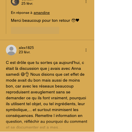
25 févr.
En réponse à
amandine
Merci beaucoup pour ton retour 🥹🖤
J'aime
Répondre
alex1825
23 févr.
C est drôle que tu sortes ça aujourd'hui, c 
était là discussion que j avais avec Anna 
samedi 😅👌 Nous disions que cet effet de 
mode avait du bon mais aussi de moins 
bon, car avec les réseaux beaucoup 
reproduisent aveuglement sans se 
demander ce qu ils font vraiment, pourquoi 
ils utilisent tel objet, ou tel ingrédients, leur 
symbolique,... et surtout minimisent les 
conséquences. Remettre l information en 
question, réfléchir au pourquoi du comment 
et se documenter est a mes…