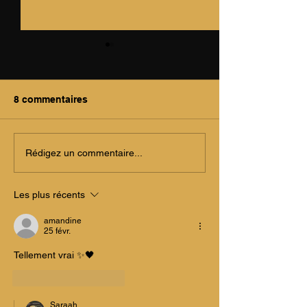
8 commentaires
​Synchronicité ? Quand
Les Bougies M
Rédigez un commentaire...
le signe n'est plus du
Pourquoi elles
hasard (ou pas).
intimident (et c
Les plus récents
cache vraiment
bougies figurat
amandine
25 févr.
Tellement vrai ✨🖤
J'aime
Répondre
Saraah