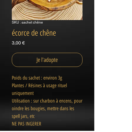
SKU : sachet chêne
écorce de chêne
Prix
3,00 €
Je l'adopte
Poids du sachet : environ 3g
Plantes / Résines à usage rituel
uniquement
Utilisation : sur charbon à encens, pour
oindre les bougies, mettre dans les
spell jars, etc
NE PAS INGERER