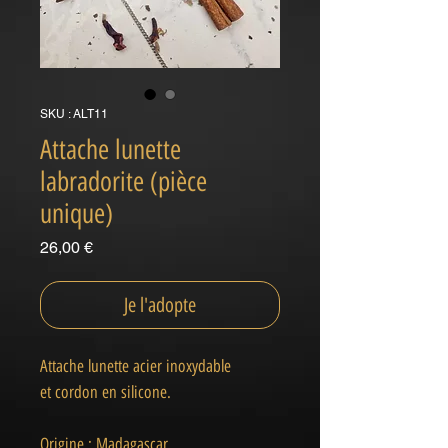
SKU : ALT11
Attache lunette
labradorite (pièce
unique)
Prix
26,00 €
Je l'adopte
Attache lunette acier inoxydable
et cordon en silicone.
Origine : Madagascar