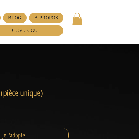
BLOG
À PROPOS
CGV / CGU
(pièce unique)
Je l'adopte