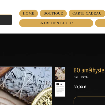
HOME
BOUTIQUE
CARTE CADEAU
ENTRETIEN BIJOUX
BO améthyste 
SKU : BO34
Prix
30,00 €