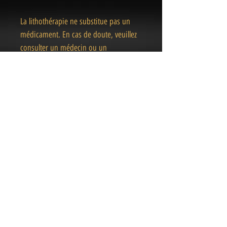
La lithothérapie ne substitue pas un
médicament. En cas de doute, veuillez
consulter un médecin ou un
professionnel de la santé.
« Des pièces Uniques
& Magiques
»