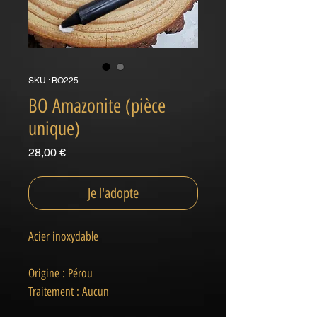
SKU : BO225
BO Amazonite (pièce
unique)
Prix
28,00 €
Je l'adopte
Acier inoxydable
Origine : Pérou
Traitement : Aucun