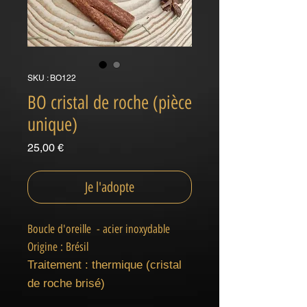
SKU : BO122
BO cristal de roche (pièce
unique)
Prix
25,00 €
Je l'adopte
Boucle d'oreille - acier inoxydable
Origine : Brésil
Traitement : thermique (cristal
de roche brisé)