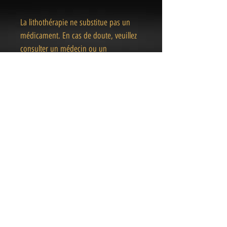
La lithothérapie ne substitue pas un
médicament. En cas de doute, veuillez
consulter un médecin ou un
professionnel de la santé.
« Des pièces Uniques
& Magiques
»