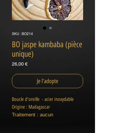
SKU : BO214
BO jaspe kambaba (pièce
unique)
Prix
26,00 €
Je l'adopte
Boucle d'oreille - acier inoxydable
Origine : Madagascar
Traitement : aucun