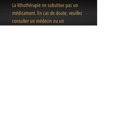
La lithothérapie ne substitue pas un
médicament. En cas de doute, veuillez
consulter un médecin ou un
professionnel de la santé.
« Des pièces Uniques
& Magiques
»