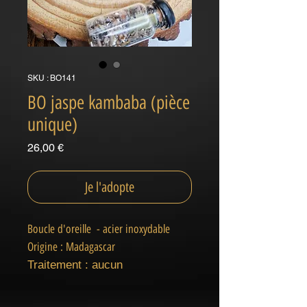
SKU : BO141
BO jaspe kambaba (pièce
unique)
Prix
26,00 €
Je l'adopte
Boucle d'oreille - acier inoxydable
Origine : Madagascar
Traitement : aucun