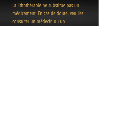
La lithothérapie ne substitue pas un
médicament. En cas de doute, veuillez
consulter un médecin ou un
professionnel de la santé.
« Des pièces Uniques
& Magiques
»