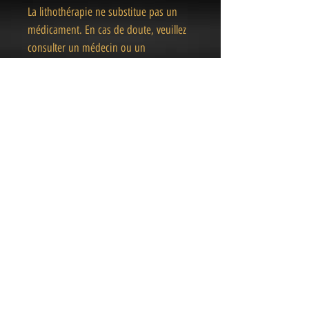
La lithothérapie ne substitue pas un
médicament. En cas de doute, veuillez
consulter un médecin ou un
professionnel de la santé.
« Des pièces Uniques
& Magiques
»