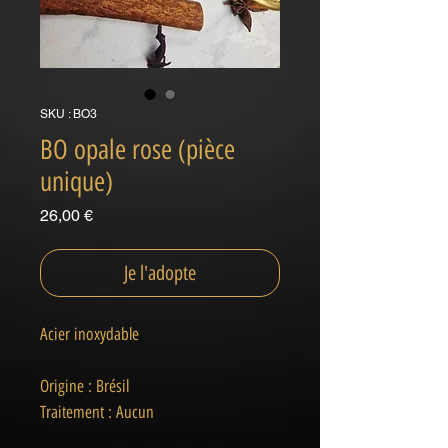
SKU : BO3
BO opale rose (pièce
unique)
Prix
26,00 €
Je l'adopte
Acier inoxydable
Origine : Brésil
Traitement : Aucun