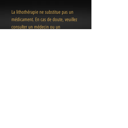
La lithothérapie ne substitue pas un
médicament. En cas de doute, veuillez
consulter un médecin ou un
professionnel de la santé.
« Des pièces Uniques
& Magiques
»