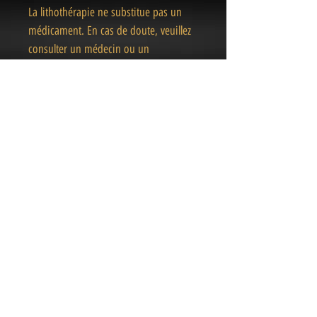
La lithothérapie ne substitue pas un
médicament. En cas de doute, veuillez
consulter un médecin ou un
professionnel de la santé.
« Des pièces Uniques
& Magiques
»