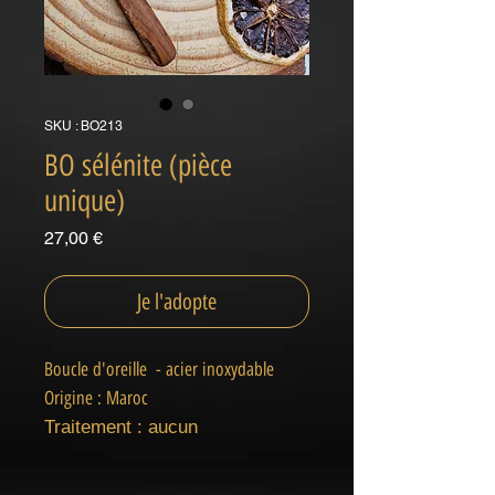
SKU : BO213
BO sélénite (pièce
unique)
Prix
27,00 €
Je l'adopte
Boucle d'oreille - acier inoxydable
Origine : Maroc
Traitement : aucun