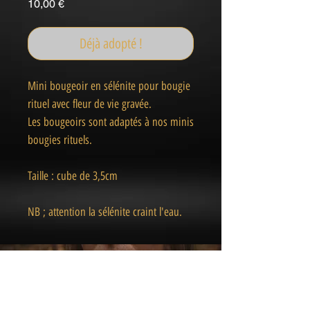
Prix
10,00 €
Déjà adopté !
Mini bougeoir en sélénite pour bougie
rituel avec fleur de vie gravée.
Les bougeoirs sont adaptés à nos minis
bougies rituels.
Taille : cube de 3,5cm
NB ; attention la sélénite craint l'eau.
« Des pièces Uniques
& Magiques
»