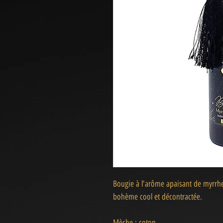
Bougie à l'arôme apaisant de myrrhe
bohème cool et décontractée.
Mèche : coton