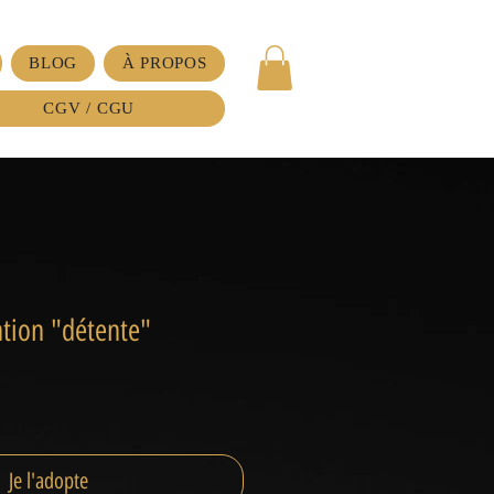
BLOG
À PROPOS
CGV / CGU
ntion "détente"
Je l'adopte