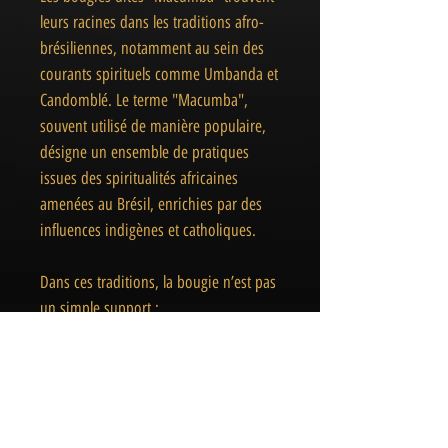
leurs racines dans les traditions afro-
brésiliennes, notamment au sein des
courants spirituels comme Umbanda et
Candomblé. Le terme "Macumba",
souvent utilisé de manière populaire,
désigne un ensemble de pratiques
issues des spiritualités africaines
amenées au Brésil, enrichies par des
influences indigènes et catholiques.
Dans ces traditions, la bougie n’est pas
un simple support :
elle représente la lumière, la présence
spirituelle, l’intention offerte aux forces
invisibles. Utilisées avec respect et
conscience, ces bougies deviennent de
véritables piliers rituels, soutenant