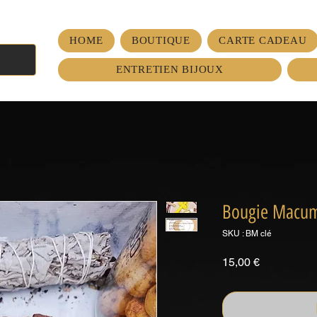
HOME
BOUTIQUE
CARTE CADEAU
ENTRETIEN BIJOUX
Bougie Macum
SKU : BM clé
Prix
15,00 €