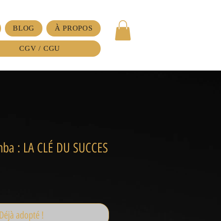
BLOG
À PROPOS
CGV / CGU
ba : LA CLÉ DU SUCCES
Déjà adopté !