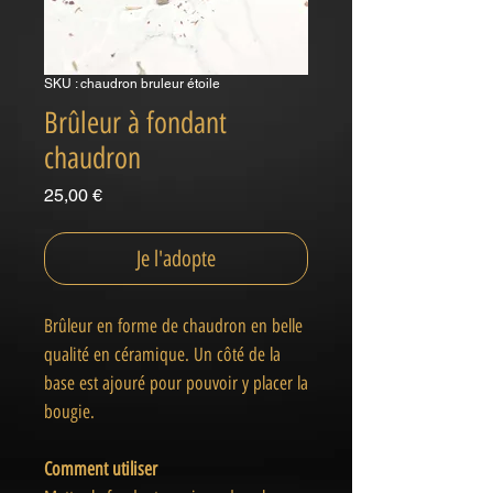
SKU : chaudron bruleur étoile
Brûleur à fondant
chaudron
Prix
25,00 €
Je l'adopte
Brûleur en forme de chaudron en belle
qualité en céramique. Un côté de la
base est ajouré pour pouvoir y placer la
bougie.
Comment utiliser