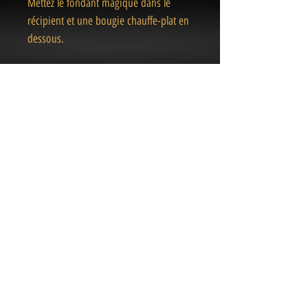
Mettez le fondant magique dans le
récipient et une bougie chauffe-plat en
dessous.
Taille : 10cm de haut
« Des pièces Uniques
& Magiques
»