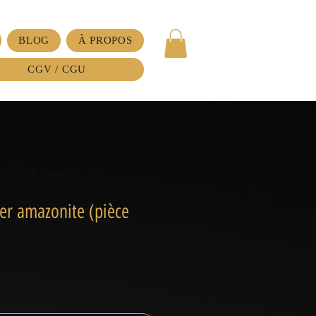
BLOG
À PROPOS
CGV / CGU
ier amazonite (pièce
ix
omotionnel