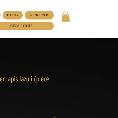
BLOG
À PROPOS
CGV / CGU
er lapis lazuli (pièce
ix
omotionnel