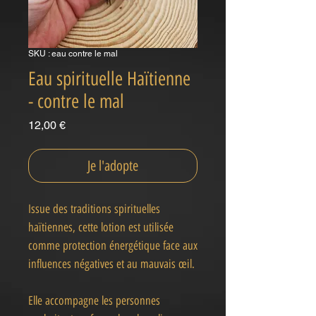
SKU : eau contre le mal
Eau spirituelle Haïtienne
- contre le mal
Prix
12,00 €
Je l'adopte
Issue des traditions spirituelles
haïtiennes, cette lotion est utilisée
comme protection énergétique face aux
influences négatives et au mauvais œil.
Elle accompagne les personnes