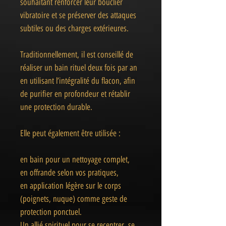
souhaitant renforcer leur bouclier
vibratoire et se préserver des attaques
subtiles ou des charges extérieures.
Traditionnellement, il est conseillé de
réaliser un bain rituel deux fois par an
en utilisant l’intégralité du flacon, afin
de purifier en profondeur et rétablir
une protection durable.
Elle peut également être utilisée :
en bain pour un nettoyage complet,
en offrande selon vos pratiques,
en application légère sur le corps
(poignets, nuque) comme geste de
protection ponctuel.
Un allié spirituel pour se recentrer, se