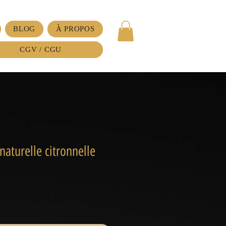
BLOG
À PROPOS
CGV / CGU
naturelle citronnelle
ix
omotionnel