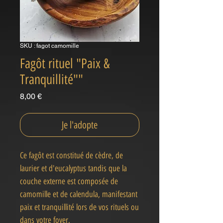
SKU : fagot camomille
Fagôt rituel "Paix &
Tranquillité""
Prix
8,00 €
Je l'adopte
Ce fagôt est constitué de cèdre, de
laurier et d'eucalyptus tandis que la
couche externe est composée de
camomille et de calendula, manifestant
paix et tranquillité lors de vos rituels ou
dans votre foyer.