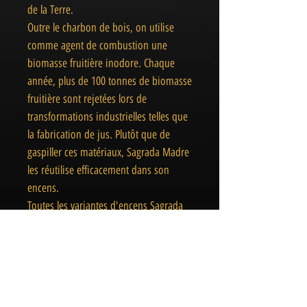
de la Terre.
Outre le charbon de bois, on utilise
comme agent de combustion une
biomasse fruitière inodore. Chaque
année, plus de 100 tonnes de biomasse
fruitière sont rejetées lors de
transformations industrielles telles que
la fabrication de jus. Plutôt que de
gaspiller ces matériaux, Sagrada Madre
les réutilise efficacement dans son
encens.
​Toutes les variantes d'encens Sagrada
Madre sont soigneusement emballées
dans un matériau d'emballage naturel
attrayant pour créer le moins d'impact
possible sur l'environnement.