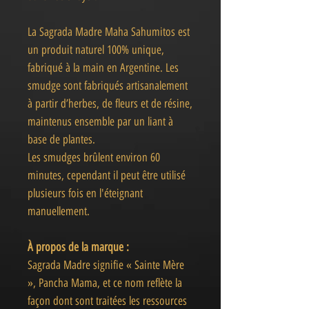
La Sagrada Madre Maha Sahumitos est
un produit naturel 100% unique,
fabriqué à la main en Argentine. Les
smudge sont fabriqués artisanalement
à partir d’herbes, de fleurs et de résine,
maintenus ensemble par un liant à
base de plantes.
Les smudges brûlent environ 60
minutes, cependant il peut être utilisé
plusieurs fois en l'éteignant
manuellement.
À propos de la marque :
Sagrada Madre signifie « Sainte Mère
», Pancha Mama, et ce nom reflète la
façon dont sont traitées les ressources