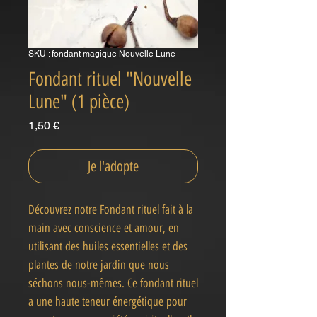
SKU : fondant magique Nouvelle Lune
Fondant rituel "Nouvelle
Lune" (1 pièce)
Prix
1,50 €
Je l'adopte
Découvrez notre Fondant rituel fait à la
main avec conscience et amour, en
utilisant des huiles essentielles et des
plantes de notre jardin que nous
séchons nous-mêmes. Ce fondant rituel
a une haute teneur énergétique pour