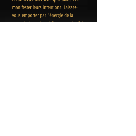
manifester leurs intentions. Laissez-
vous emporter par l'énergie de la
nouvelle lune et exploitez son potentiel
pour créer le changement dans votre
vie. Offrez-vous ce rituel de
régénération et de transformation et
laissez la magie opérer.
Attention : ne laissez pas une bougie
allumer sans surveillance.
« Des pièces Uniques
& Magiques
»