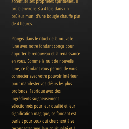
accentuer ses propriétés spirituelles. Il
brûle environs 3 à 4 fois dans un
brûleur muni d'une bougie chauffe plat
de 4 heures.
Plongez dans le rituel de la nouvelle
lune avec notre fondant conçu pour
apporter le renouveau et la renaissance
en vous. Comme la nuit de nouvelle
lune, ce fondant vous permet de vous
connecter avec votre pouvoir intérieur
pour manifester vos désirs les plus
profonds. Fabriqué avec des
ingrédients soigneusement
sélectionnés pour leur qualité et leur
signification magique, ce fondant est
parfait pour ceux qui cherchent à se
reconnecter avec leur spiritualité et à