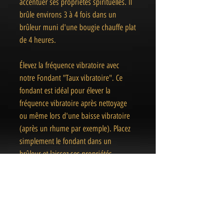
accentuer ses propriétés spirituelles. Il
brûle environs 3 à 4 fois dans un
brûleur muni d'une bougie chauffe plat
de 4 heures.
Élevez la fréquence vibratoire avec
notre Fondant "Taux vibratoire". Ce
fondant est idéal pour élever la
fréquence vibratoire après nettoyage
ou même lors d'une baisse vibratoire
(après un rhume par exemple). Placez
simplement le fondant dans un
brûleur et laissez ses propriétés
énergisantes opérer leur magie.
Attention : ne laissez pas une bougie
allumer sans surveillance.