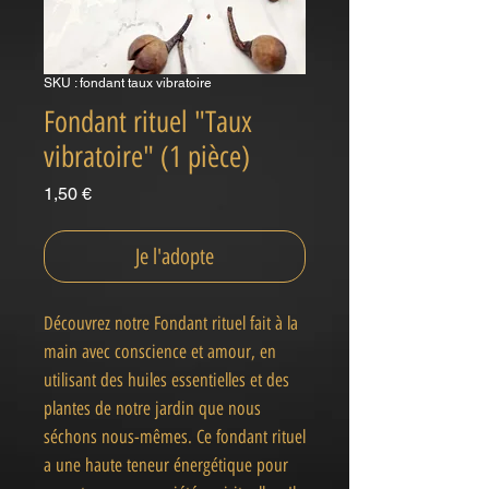
SKU : fondant taux vibratoire
Fondant rituel "Taux
vibratoire" (1 pièce)
Prix
1,50 €
Je l'adopte
Découvrez notre Fondant rituel fait à la
main avec conscience et amour, en
utilisant des huiles essentielles et des
plantes de notre jardin que nous
séchons nous-mêmes. Ce fondant rituel
a une haute teneur énergétique pour