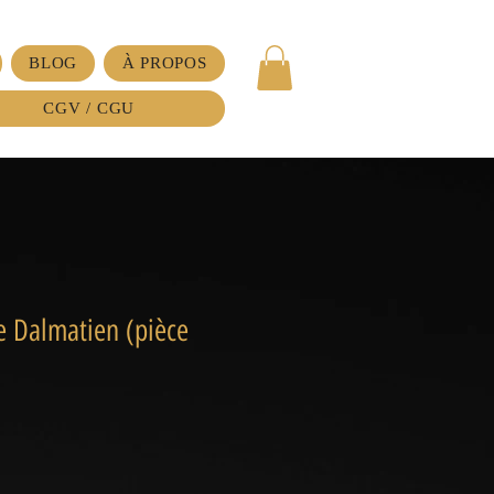
BLOG
À PROPOS
CGV / CGU
e Dalmatien (pièce
ix
omotionnel