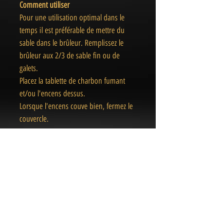
Comment utiliser
Pour une utilisation optimal dans le
temps il est préférable de mettre du
sable dans le brûleur. Remplissez le
brûleur aux 2/3 de sable fin ou de
galets.
Placez la tablette de charbon fumant
et/ou l'encens dessus.
Lorsque l'encens couve bien, fermez le
couvercle.
Poids : 0.173kg
Taille : 7.5cm
Origine : Inde