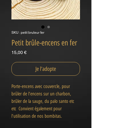
SKU : petit bruleur fer
Petit brûle-encens en fer
Prix
15,00 €
Je l'adopte
Porte-encens avec couvercle, pour
brûler de l'encens sur un charbon,
brûler de la sauge, du palo santo etc
etc Convient également pour
l'utilisation de nos bombitas.