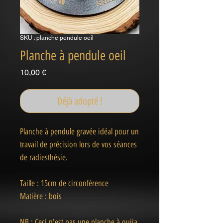
SKU : planche pendule oeil
Planche à pendule oeil
Prix
10,00 €
Déjà adopté !
Planche à pendule gravée idéal pour un
travail de précision lors de vos séances
de radiesthésie.
Taille : 15cm de circonférence
Matière : bois
NB : Ceci n'est pas une planche à ouija.