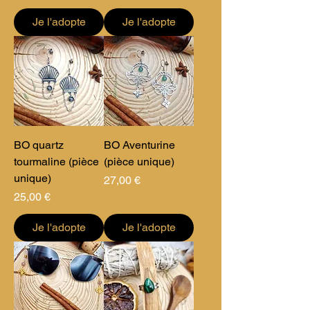
Je l'adopte
Je l'adopte
BO quartz
BO Aventurine
tourmaline (pièce
(pièce unique)
unique)
Prix
27,00 €
Prix
25,00 €
Je l'adopte
Je l'adopte