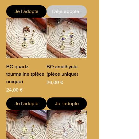
Je l'adopte
Déjà adopté !
BO quartz
BO améthyste
tourmaline (pièce
(pièce unique)
unique)
Prix
26,00 €
Prix
24,00 €
Je l'adopte
Je l'adopte