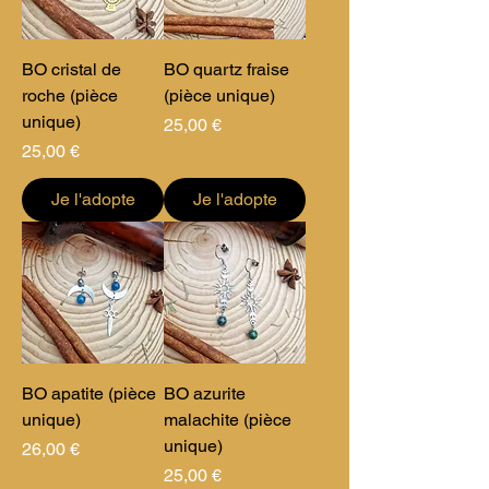
BO cristal de
BO quartz fraise
roche (pièce
(pièce unique)
unique)
Prix
25,00 €
Prix
25,00 €
Je l'adopte
Je l'adopte
BO apatite (pièce
BO azurite
unique)
malachite (pièce
unique)
Prix
26,00 €
Prix
25,00 €