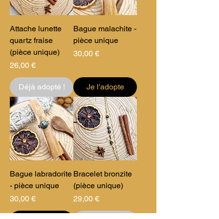
Attache lunette
Bague malachite -
quartz fraise
pièce unique
(pièce unique)
Prix
30,00 €
Prix
26,00 €
Déjà adopté !
Je l'adopte
Bague labradorite
Bracelet bronzite
- pièce unique
(pièce unique)
Prix
Prix
30,00 €
29,00 €