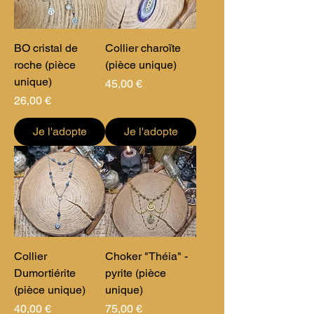
BO cristal de
Collier charoïte
roche (pièce
(pièce unique)
unique)
Prix
45,00 €
Prix
26,00 €
Je l'adopte
Je l'adopte
Collier
Choker "Théia" -
Dumortiérite
pyrite (pièce
(pièce unique)
unique)
Prix
Prix
40,00 €
75,00 €