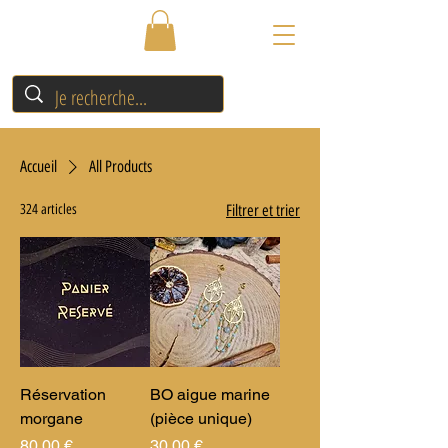
Accueil
All Products
324 articles
Filtrer et trier
Réservation
BO aigue marine
morgane
(pièce unique)
Prix
Prix
80,00 €
30,00 €