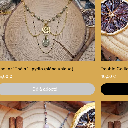
hoker "Théia" - pyrite (pièce unique)
Double Collie
rix
Prix
5,00 €
40,00 €
Déjà adopté !