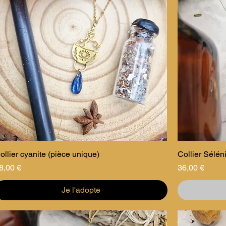
ollier cyanite (pièce unique)
Collier Sélén
rix
Prix
8,00 €
36,00 €
Je l'adopte