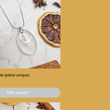
ite (pièce unique)
Déjà adopté !