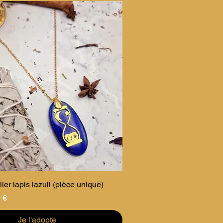
ier lapis lazuli (pièce unique)
promotionnel
 €
Je l'adopte