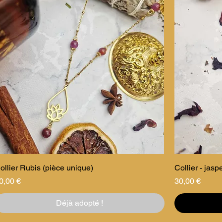
ollier Rubis (pièce unique)
Collier - jas
rix
Prix
0,00 €
30,00 €
Déjà adopté !