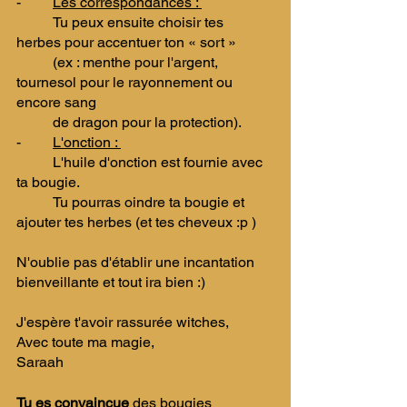
-	
​Les correspondances : 
	Tu peux ensuite choisir tes 
herbes pour accentuer ton « sort » 
	(ex : menthe pour l'argent, 
tournesol pour le rayonnement ou 
encore sang 
	de dragon pour la protection).
-	
​L'onction : 
	L'huile d'onction est fournie avec 
ta bougie. 
	Tu pourras oindre ta bougie et 
ajouter tes herbes (et tes cheveux :p ) ​
N'oublie pas d'établir une incantation 
bienveillante et tout ira bien ​:)
J'espère t'avoir rassurée witches, 
Avec toute ma magie,
​Saraah ​
Tu es convaincue 
des bougies 