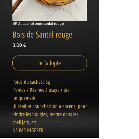
SKU : sachet bois santal rouge
Bois de Santal rouge
Prix
3,00 €
Je l'adopte
Poids du sachet : 5g
Plantes / Résines à usage rituel
uniquement
Utilisation : sur charbon à encens, pour
oindre les bougies, mettre dans les
spell jars, etc
NE PAS INGERER