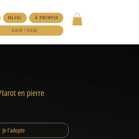
BLOG
À PROPOS
CGV / CGU
/tarot en pierre
Je l'adopte