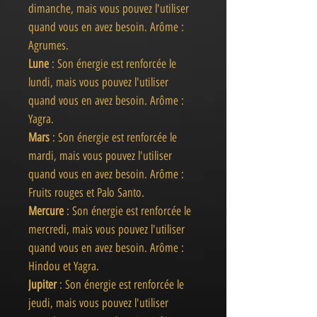
dimanche, mais vous pouvez l'utiliser
quand vous en avez besoin. Arôme :
Agrumes.
Lune
: Son énergie est renforcée le
lundi, mais vous pouvez l'utiliser
quand vous en avez besoin. Arôme :
Yagra.
Mars
: Son énergie est renforcée le
mardi, mais vous pouvez l'utiliser
quand vous en avez besoin. Arôme :
Fruits rouges et Palo Santo.
Mercure
: Son énergie est renforcée le
mercredi, mais vous pouvez l'utiliser
quand vous en avez besoin. Arôme :
Hindou et Yagra.
Jupiter
: Son énergie est renforcée le
jeudi, mais vous pouvez l'utiliser