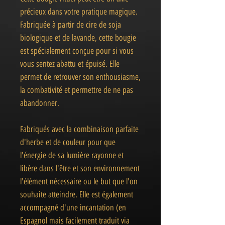
précieux dans votre pratique magique.
Fabriquée à partir de cire de soja
biologique et de lavande, cette bougie
est spécialement conçue pour si vous
vous sentez abattu et épuisé. Elle
permet de retrouver son enthousiasme,
la combativité et permettre de ne pas
abandonner.
Fabriqués avec la combinaison parfaite
d'herbe et de couleur pour que
l'énergie de sa lumière rayonne et
libère dans l'être et son environnement
l'élément nécessaire ou le but que l'on
souhaite atteindre. Elle est également
accompagné d'une incantation (en
Espagnol mais facilement traduit via