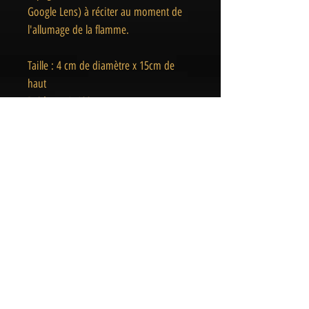
Google Lens) à réciter au moment de
l'allumage de la flamme.
Taille : 4 cm de diamètre x 15cm de
haut
Poids
: +/- 190gr
Temps de combustion : +/- 40H
Avec cire végétale et mèche 100% coton
naturel
Fabriqué à la main en Espagne et
Respectueux de l'environnement
Attention : ne laissez pas une bougie
allumer sans surveillance.