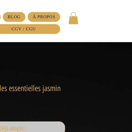
BLOG
À PROPOS
CGV / CGU
les essentielles jasmin
Déjà adopté !