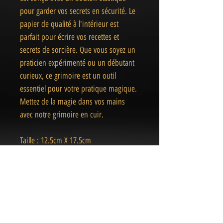
pour garder vos secrets en sécurité. Le
papier de qualité à l'intérieur est
parfait pour écrire vos recettes et
secrets de sorcière. Que vous soyez un
praticien expérimenté ou un débutant
curieux, ce grimoire est un outil
essentiel pour votre pratique magique.
Mettez de la magie dans vos mains
avec notre grimoire en cuir.
Taille : 12.5cm X 17.5cm
Carnet de note ou de croquis, en
papier recyclé.
Avec 100 pages blanches + cordon de
fermeture. Réalisé en Inde