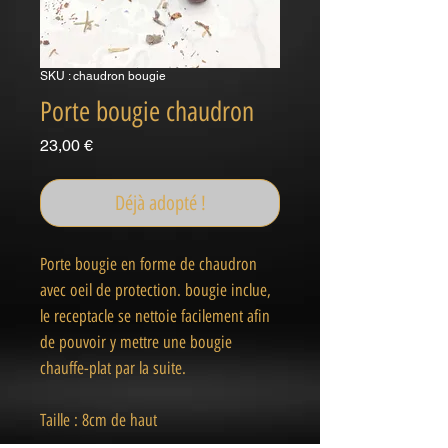
SKU : chaudron bougie
Porte bougie chaudron
Prix
23,00 €
Déjà adopté !
Porte bougie en forme de chaudron
avec oeil de protection. bougie inclue,
le receptacle se nettoie facilement afin
de pouvoir y mettre une bougie
chauffe-plat par la suite.
Taille : 8cm de haut