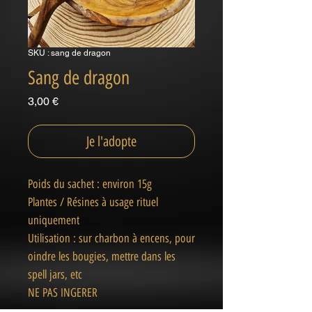
SKU : sang de dragon
Sang de dragon
Prix
3,00 €
Je l'adopte
Poids du sachet : environ 15g
Plantes / Résines à usage rituel
uniquement
Utilisation : sur charbon à encens, pour
oindre les bougies, mettre dans les
spell jars, etc
NE PAS INGERER